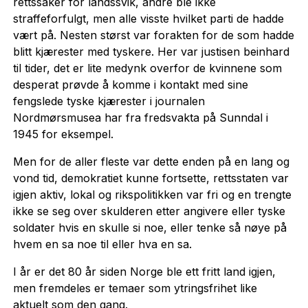
rettssaker for landssvik, andre ble ikke
straffeforfulgt, men alle visste hvilket parti de hadde
vært på. Nesten størst var forakten for de som hadde
blitt kjærester med tyskere. Her var justisen beinhard
til tider, det er lite medynk overfor de kvinnene som
desperat prøvde å komme i kontakt med sine
fengslede tyske kjærester i journalen
Nordmørsmusea har fra fredsvakta på Sunndal i
1945 for eksempel.
Men for de aller fleste var dette enden på en lang og
vond tid, demokratiet kunne fortsette, rettsstaten var
igjen aktiv, lokal og rikspolitikken var fri og en trengte
ikke se seg over skulderen etter angivere eller tyske
soldater hvis en skulle si noe, eller tenke så nøye på
hvem en sa noe til eller hva en sa.
I år er det 80 år siden Norge ble ett fritt land igjen,
men fremdeles er temaer som ytringsfrihet like
aktuelt som den gang.