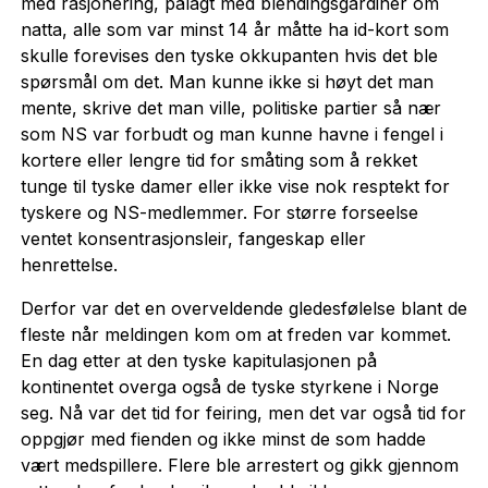
med rasjonering, pålagt med blendingsgardiner om
natta, alle som var minst 14 år måtte ha id-kort som
skulle forevises den tyske okkupanten hvis det ble
spørsmål om det. Man kunne ikke si høyt det man
mente, skrive det man ville, politiske partier så nær
som NS var forbudt og man kunne havne i fengel i
kortere eller lengre tid for småting som å rekket
tunge til tyske damer eller ikke vise nok resptekt for
tyskere og NS-medlemmer. For større forseelse
ventet konsentrasjonsleir, fangeskap eller
henrettelse.
Derfor var det en overveldende gledesfølelse blant de
fleste når meldingen kom om at freden var kommet.
En dag etter at den tyske kapitulasjonen på
kontinentet overga også de tyske styrkene i Norge
seg. Nå var det tid for feiring, men det var også tid for
oppgjør med fienden og ikke minst de som hadde
vært medspillere. Flere ble arrestert og gikk gjennom