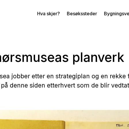
Hva skjer?
Besøkssteder
Bygningsv
ørsmuseas planverk
a jobber etter en strategiplan og en rekke 
s på denne siden etterhvert som de blir vedtat