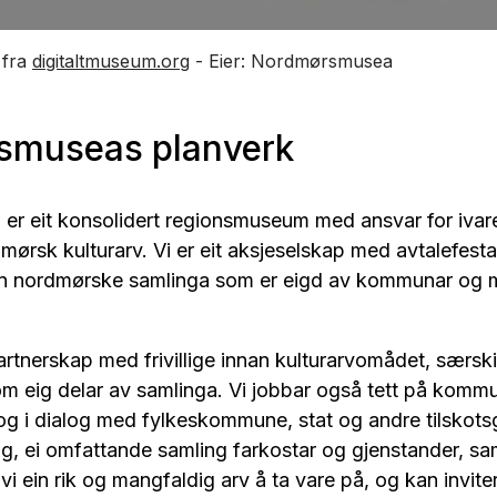
 fra
digitaltmuseum.org
- Eier: Nordmørsmusea
smuseas planverk
r eit konsolidert regionsmuseum med ansvar for ivar
dmørsk kulturarv. Vi er eit aksjeselskap med avtalefest
en nordmørske samlinga som er eigd av kommunar og 
partnerskap med frivillige innan kulturarvomådet, særski
 eig delar av samlinga. Vi jobbar også tett på komm
g i dialog med fylkeskommune, stat og andre tilskots
g, ei omfattande samling farkostar og gjenstander, sam
r vi ein rik og mangfaldig arv å ta vare på, og kan invite