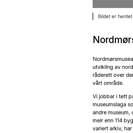
Bildet er hentet
Nordmør
Nordmørsmusea e
utvikling av nor
råderett over d
vårt område.
Vi jobbar i tett 
museumslaga som
andre museum, o
meir enn 114 byg
variert arkiv, ha