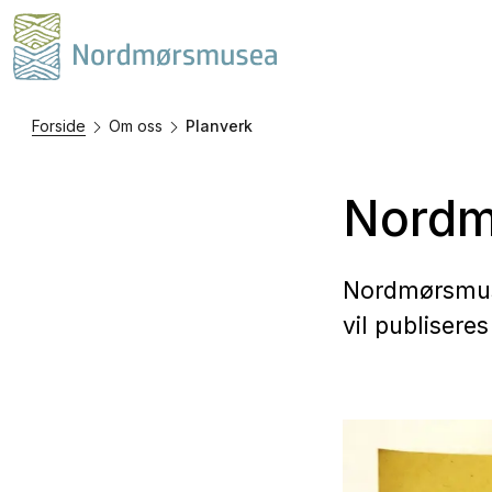
Forside
Om oss
Planverk
Nordm
Nordmørsmuse
vil publisere