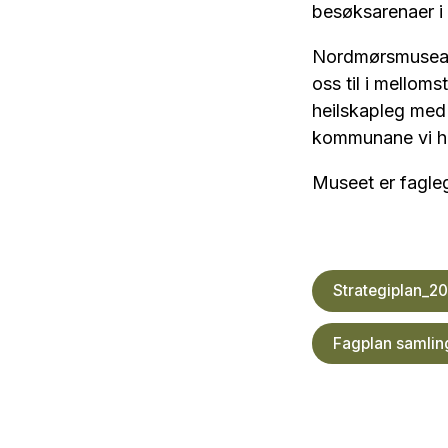
besøksarenaer i
Nordmørsmusea ha
oss til i mellom
heilskapleg med 
kommunane vi ha
Museet er fagleg
Strategiplan_2
Fagplan samlin