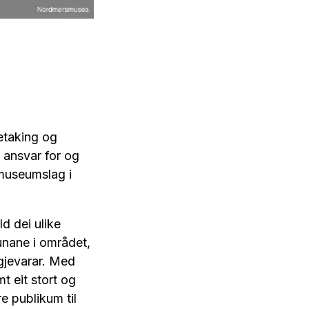
etaking og
a ansvar for og
museumslag i
ld dei ulike
unane i området,
gjevarar. Med
t eit stort og
re publikum til