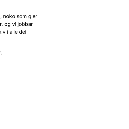
g, noko som gjer
, og vi jobbar
v i alle dei
r.