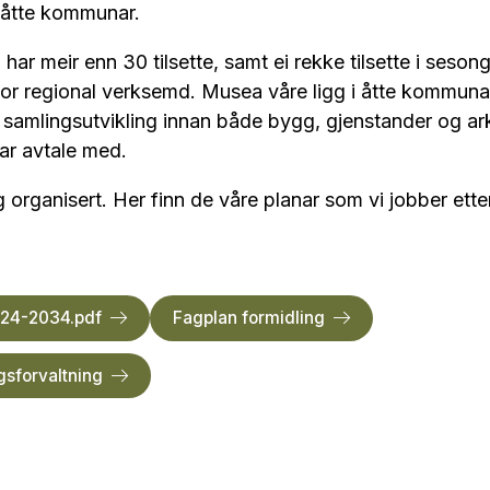
 åtte kommunar.
r meir enn 30 tilsette, samt ei rekke tilsette i seson
stor regional verksemd. Musea våre ligg i åtte kommunar
samlingsutvikling innan både bygg, gjenstander og arki
r avtale med.
 organisert. Her finn de våre planar som vi jobber ette
024-2034.pdf
Fagplan formidling
gsforvaltning