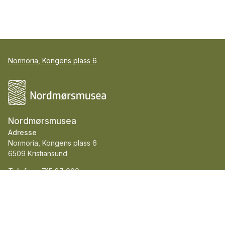
Normoria, Kongens plass 6
Nordmørsmusea
Adresse
Normoria, Kongens plass 6
6509 Kristiansund
Telefon::
715 87 000
E-post::
post@nordmorsmusea.no
Org.nr.::
930 544 582
Nordmørsmusea er medlem av ICOM og Norges