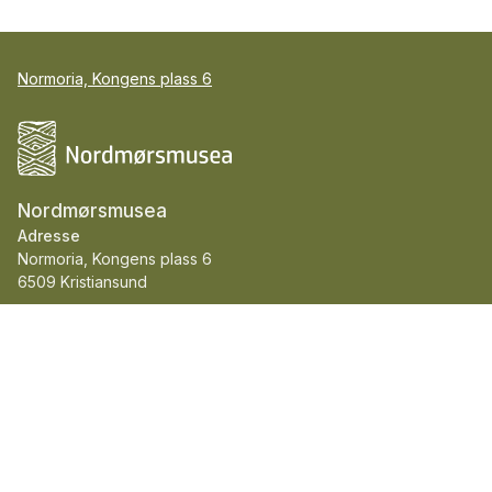
Normoria, Kongens plass 6
Nordmørsmusea
Adresse
Normoria, Kongens plass 6
6509 Kristiansund
Telefon::
715 87 000
E-post::
post@nordmorsmusea.no
Org.nr.::
930 544 582
Nordmørsmusea er medlem av ICOM og Norges
museumsforbund.