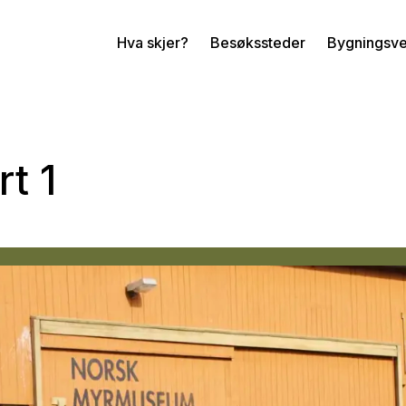
Hva skjer?
Besøkssteder
Bygningsv
t 1