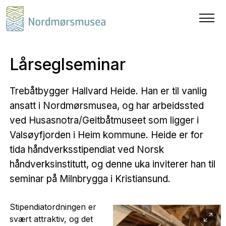
Lårseglseminar
Trebåtbygger Hallvard Heide. Han er til vanlig
ansatt i Nordmørsmusea, og har arbeidssted
ved Husasnotra/Geitbåtmuseet som ligger i
Valsøyfjorden i Heim kommune. Heide er for
tida håndverksstipendiat ved Norsk
håndverksinstitutt, og denne uka inviterer han til
seminar på Milnbrygga i Kristiansund.
Stipendiatordningen er
svært attraktiv, og det