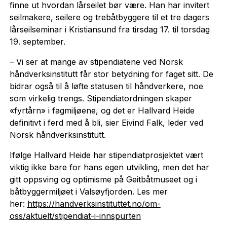
finne ut hvordan lårseilet bør være. Han har invitert
seilmakere, seilere og trebåtbyggere til et tre dagers
lårseilseminar i Kristiansund fra tirsdag 17. til torsdag
19. september.
– Vi ser at mange av stipendiatene ved Norsk
håndverksinstitutt får stor betydning for faget sitt. De
bidrar også til å løfte statusen til håndverkere, noe
som virkelig trengs. Stipendiatordningen skaper
«fyrtårn» i fagmiljøene, og det er Hallvard Heide
definitivt i ferd med å bli, sier Eivind Falk, leder ved
Norsk håndverksinstitutt.
Ifølge Hallvard Heide har stipendiatprosjektet vært
viktig ikke bare for hans egen utvikling, men det har
gitt oppsving og optimisme på Geitbåtmuseet og i
båtbyggermiljøet i Valsøyfjorden. Les mer
her:
https://handverksinstituttet.no/om-
oss/aktuelt/stipendiat-i-innspurten