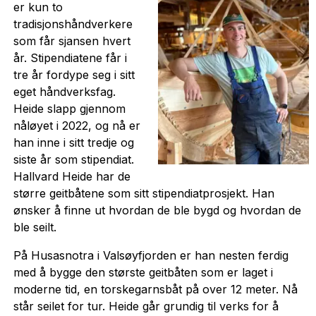
er kun to
tradisjonshåndverkere
som får sjansen hvert
år. Stipendiatene får i
tre år fordype seg i sitt
eget håndverksfag.
Heide slapp gjennom
nåløyet i 2022, og nå er
han inne i sitt tredje og
siste år som stipendiat.
Hallvard Heide har de
større geitbåtene som sitt stipendiatprosjekt. Han
ønsker å finne ut hvordan de ble bygd og hvordan de
ble seilt.
På Husasnotra i Valsøyfjorden er han nesten ferdig
med å bygge den største geitbåten som er laget i
moderne tid, en torskegarnsbåt på over 12 meter. Nå
står seilet for tur. Heide går grundig til verks for å