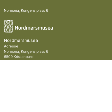
Normoria, Kongens plass 6
Nordmørsmusea
Adresse
Normoria, Kongens plass 6
6509 Kristiansund
Telefon::
715 87 000
E-post::
post@nordmorsmusea.no
Org.nr.::
930 544 582
Nordmørsmusea er medlem av ICOM og Norges
museumsforbund.
Facebook
Instagram
Youtube
LinkedIn