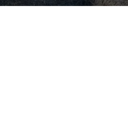
Normoria, Kongens plass 6
Nordmørsmusea
Adresse
Normoria, Kongens plass 6
6509 Kristiansund
Telefon::
715 87 000
E-post::
post@nordmorsmusea.no
Org.nr.::
930 544 582
Nordmørsmusea er medlem av ICOM og Norges
museumsforbund.
Facebook
Instagram
Youtube
LinkedIn