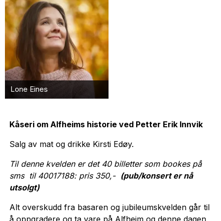
Lone Eines
Kåseri om Alfheims historie ved Petter Erik Innvik
Salg av mat og drikke Kirsti Edøy.
Til denne kvelden er det 40 billetter som bookes på
sms til 40017188: pris 350,-
(pub/konsert er nå
utsolgt)
Alt overskudd fra basaren og jubileumskvelden går til
å oppgradere og ta vare på Alfheim og denne dagen