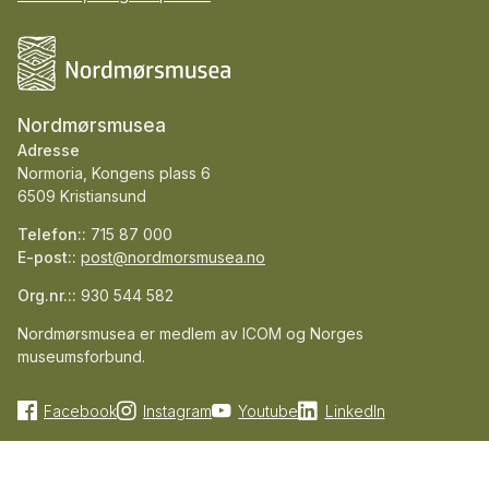
Nordmørsmusea
Adresse
Normoria, Kongens plass 6
6509 Kristiansund
Telefon::
715 87 000
E-post::
post@nordmorsmusea.no
Org.nr.::
930 544 582
Nordmørsmusea er medlem av ICOM og Norges
museumsforbund.
Facebook
Instagram
Youtube
LinkedIn