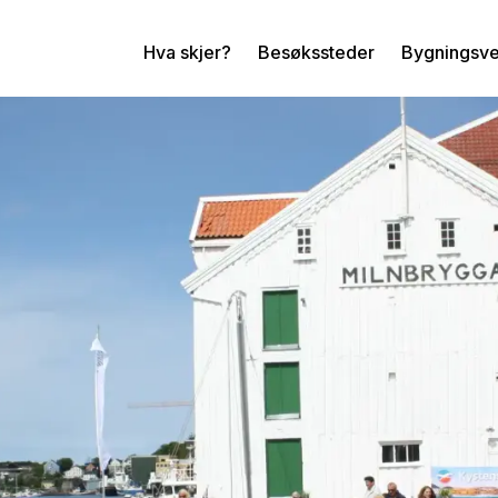
Hva skjer?
Besøkssteder
Bygningsv